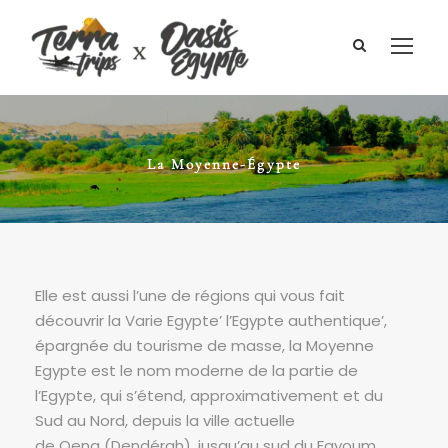
La Moyenne-Égypte
Elle est aussi l’une de régions qui vous fait
découvrir la Varie Egypte’ l’Egypte authentique’,
épargnée du tourisme de masse, la Moyenne
Egypte est le nom moderne de la partie de
l’Egypte, qui s’étend, approximativement et du
Sud au Nord, depuis la ville actuelle
de Qena (Dendérah), jusqu’au sud du Fayoum.