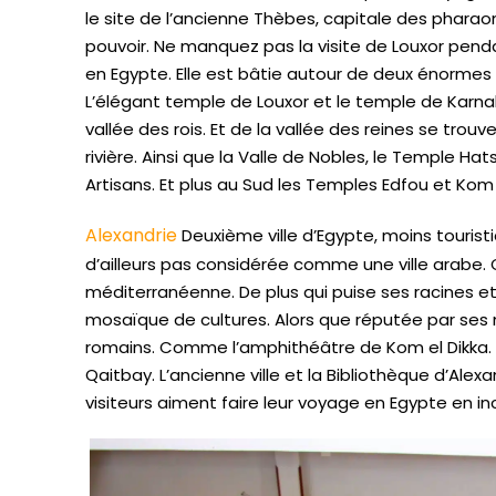
le site de l’ancienne Thèbes, capitale des phar
pouvoir. Ne manquez pas la visite de Louxor pen
en Egypte. Elle est bâtie autour de deux énorme
L’élégant temple de Louxor et le temple de Karna
vallée des rois. Et de la vallée des reines se trouve
rivière. Ainsi que la Valle de Nobles, le Temple Ha
Artisans. Et plus au Sud les Temples Edfou et Ko
Alexandrie
Deuxième ville d’Egypte, moins touristi
d’ailleurs pas considérée comme une ville arabe. 
méditerranéenne. De plus qui puise ses racines et
mosaïque de cultures. Alors que réputée par se
romains. Comme l’amphithéâtre de Kom el Dikka. A
Qaitbay. L’ancienne ville et la Bibliothèque d’Ale
visiteurs aiment faire leur voyage en Egypte en incl