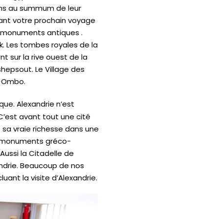
aons au summum de leur
dant votre prochain voyage
s monuments antiques .
k. Les tombes royales de la
nt sur la rive ouest de la
tshepsout. Le Village des
m Ombo.
que. Alexandrie n’est
C’est avant tout une cité
 sa vraie richesse dans une
s monuments gréco-
ussi la Citadelle de
xandrie. Beaucoup de nos
uant la visite d’Alexandrie.