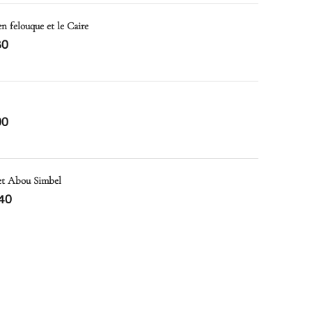
en felouque et le Caire
80
00
 et Abou Simbel
40