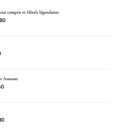
 tout compris et Hôtels légendaires
80
0
et Assouan
40
30