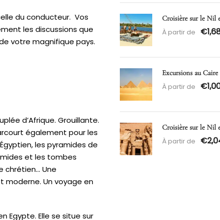
celle du conducteur. Vos
Croisière sur le Nil 
lement les discussions que
€1,6
À partir de
 de votre magnifique pays.
Excursions au Caire
€1,0
À partir de
euplée d’Afrique. Grouillante.
Croisière sur le Nil
arcourt également pour les
€2,0
À partir de
 Égyptien, les pyramides de
yramides et les tombes
re chrétien… Une
e et moderne. Un voyage en
n Egypte. Elle se situe sur