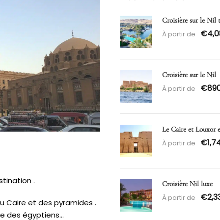
Croisière sur le Nil
€4,0
À partir de
Croisière sur le Nil
€89
À partir de
Le Caire et Louxor 
€1,7
À partir de
tination .
Croisière Nil luxe
€2,3
À partir de
du
Caire
et des pyramides .
he des égyptiens…