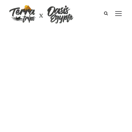
Égypte voyage I
Thomas, June
Ortega & les
enfants Février
2020