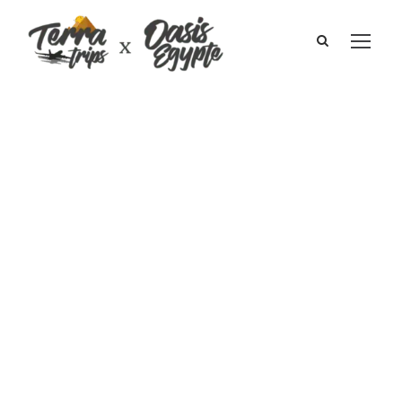
Croisière
Dahabeya sur
le Nil I Charlotte
& Simon –
Pierre Puech