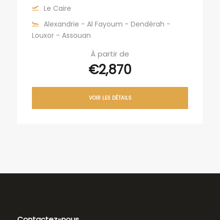
Le Caire
Alexandrie - Al Fayoum - Dendérah -
Louxor - Assouan
À partir de
€2,870
VOIR LES DÉTAILS
Contactez-nous