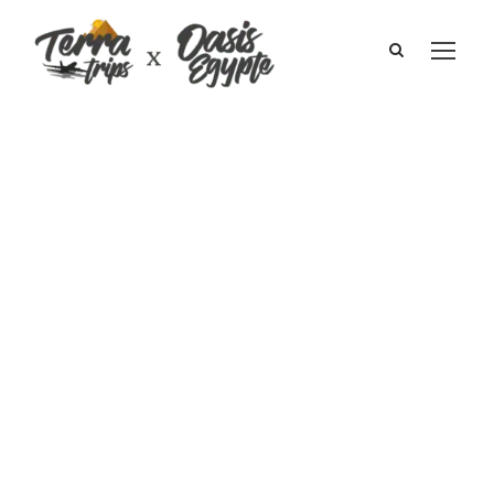
Vacanes le
Caire I
Françoise et
Patrick Dauchez
Mai 2011