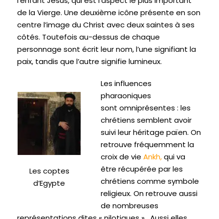
l’enfant Jésus, qui est l’aspect le plus important
de la Vierge. Une deuxième icône présente en son
centre l’image du Christ avec deux saintes à ses
côtés. Toutefois au-dessus de chaque
personnage sont écrit leur nom, l’une signifiant la
paix, tandis que l’autre signifie lumineux.
Les influences
pharaoniques
sont omniprésentes : les
chrétiens semblent avoir
suivi leur héritage païen. On
retrouve fréquemment la
croix de vie
Ankh
,
qui va
être récupérée par les
Les coptes
chrétiens comme symbole
d’Egypte
religieux. On retrouve aussi
de nombreuses
représentations dites « nilotiques » . Aussi elles