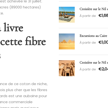
st achevée le 31 juillet.
acres (89000 hectares)
Croisière sur le Nil 
te.
€1,6
À partir de
 livre
Excursions au Caire
cette fibre
€1,0
À partir de
s
Croisière sur le Nil
€2,0
À partir de
ance de ce coton de niche,
ois plus cher que les fibres
ards est une aubaine pour
lance commerciale
ienne mais aussi pour