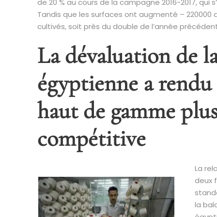
de 20 % au cours de la campagne 2016-2017, qui s’e
Tandis que les surfaces ont augmenté – 220000 
cultivés, soit près du double de l’année précéden
La dévaluation de la
égyptienne a rendu 
haut de gamme plu
compétitive
La rel
deux f
stand
la ba
égypt