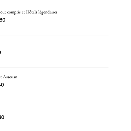
 tout compris et Hôtels légendaires
80
0
et Assouan
40
30