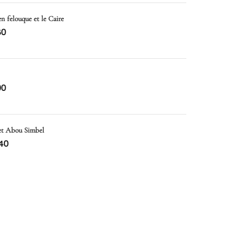
en felouque et le Caire
80
00
 et Abou Simbel
40