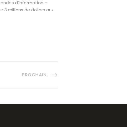
emandes d’information –
 3 millions de dollars aux
PROCHAIN