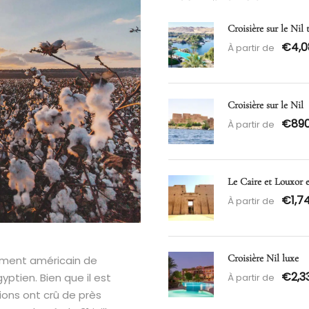
Croisière sur le Nil
€4,0
À partir de
Croisière sur le Nil
€89
À partir de
Le Caire et Louxor 
€1,7
À partir de
Croisière Nil luxe
rtement américain de
€2,3
yptien. Bien que il est
À partir de
ions ont crû de près