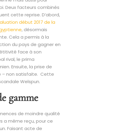
loi. Deux facteurs combinés
uent cette reprise. D’abord,
luation début 2017 de la
égyptienne
, désormais
nte. Cela a permis à la
ction du pays de gagner en
titivité face à son
al rival, le prima
rnien. Ensuite, la prise de
 – non satisfaite. Cette
 scandale Welspun.
t de gamme
 semences de moindre qualité
ys a même reçu, pour ce
un. Faisant acte de