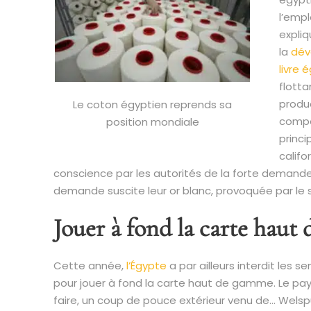
l’emp
expliq
la
déva
livre 
flotta
produ
Le coton égyptien reprends sa
compé
position mondiale
princip
califo
conscience par les autorités de la forte demande
demande suscite leur or blanc, provoquée par le
Jouer à fond la carte hau
Cette année,
l’Égypte
a par ailleurs interdit les
pour jouer à fond la carte haut de gamme. Le pa
faire, un coup de pouce extérieur venu de… Welsp