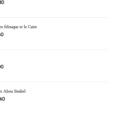
30
en felouque et le Caire
80
00
 et Abou Simbel
40