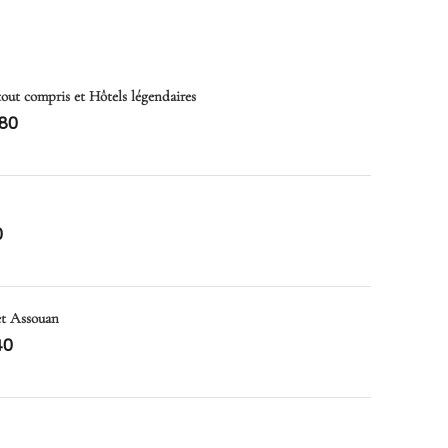
 tout compris et Hôtels légendaires
80
0
et Assouan
40