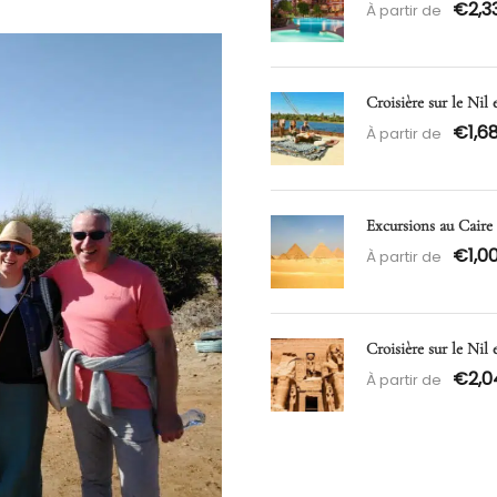
€2,3
À partir de
Croisière sur le Nil 
€1,6
À partir de
Excursions au Caire
€1,0
À partir de
Croisière sur le Nil
€2,0
À partir de