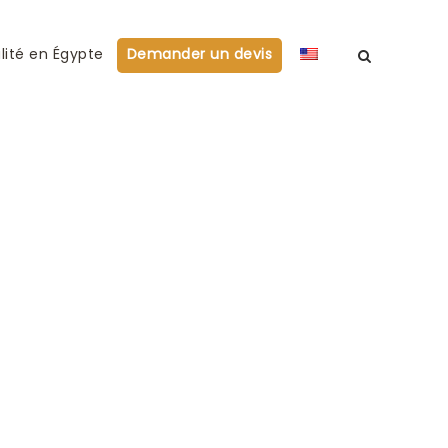
lité en Égypte
Demander un devis
 Cyrla –