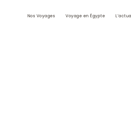
Nos Voyages
Voyage en Égypte
L’actua
tit bateau – Ralph &