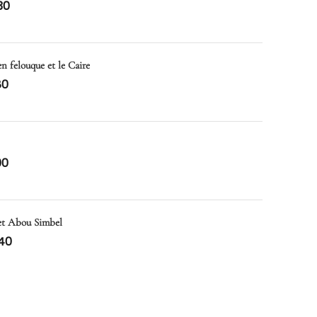
30
en felouque et le Caire
80
00
 et Abou Simbel
40