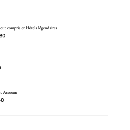
 tout compris et Hôtels légendaires
80
0
et Assouan
40