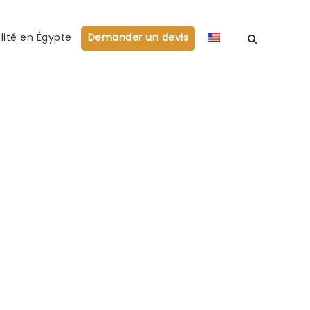
lité en Égypte
Demander un devis
edric et SOLENE