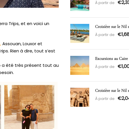
€2,3
À partir de
a Trips, et en voici un
Croisière sur le Nil 
€1,6
À partir de
e
,
Assouan, Louxor et
ps. Rien à dire, tout s’est
Excursions au Caire
o a été très présent tout au
€1,0
À partir de
besoin.
Croisière sur le Nil
€2,0
À partir de