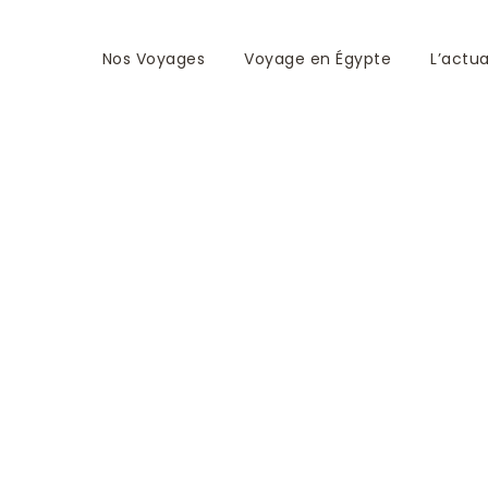
Nos Voyages
Voyage en Égypte
L’actua
 et la Mer Rouge I C
019