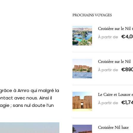
PROCHAINS VOYAGES
Croisière sur le Nil
€4,0
À partir de
Croisière sur le Nil
€89
À partir de
grâce à Amro qui malgré la
Le Caire et Louxor 
tact avec nous. Ainsi il
€1,7
À partir de
gie ; sans nul doute l’un
Croisière Nil luxe