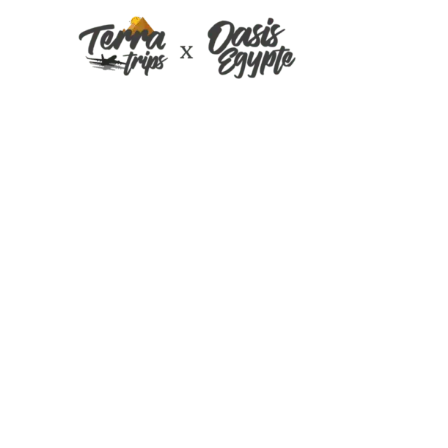
Croisière de lux
Jacques Janvie