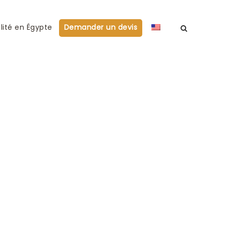
lité en Égypte
Demander un devis
te I Dany et Jean