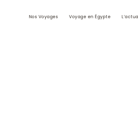
Nos Voyages
Voyage en Égypte
L’actua
e sur le Nil en Egyp
r 2010