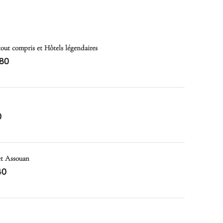
 tout compris et Hôtels légendaires
80
0
et Assouan
40