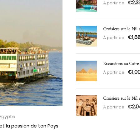
€2,3
À partir de
Croisière sur le Nil 
€1,6
À partir de
Excursions au Caire
€1,0
À partir de
Croisière sur le Nil
€2,0
À partir de
n Egypte
 et la passion de ton Pays