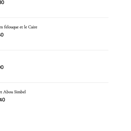
30
en felouque et le Caire
80
00
 et Abou Simbel
40