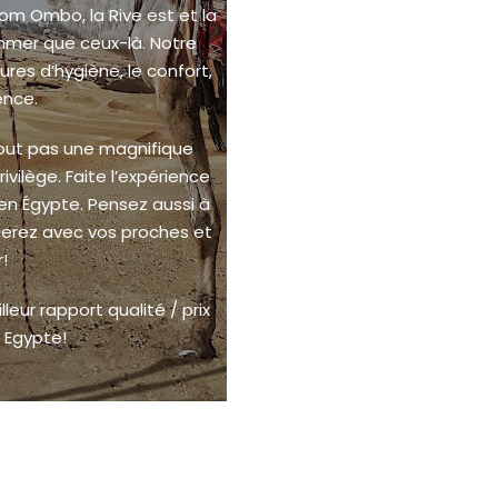
Kom Ombo, la Rive est et la
mmer que ceux-là. Notre
ures d’hygiène, le confort,
ence.
rtout pas une magnifique
ilège. Faite l’expérience
e en Égypte. Pensez aussi à
gerez avec vos proches et
!
lleur rapport qualité / prix
 Egypte!