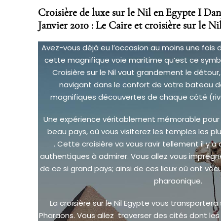
Croisière de luxe sur le Nil en Egypte I Dan
Janvier 2010 : Le Caire et croisière sur le Nil
Avez-vous déjà eu l’occasion au moins une fois 
cette magnifique voie maritime qu’est ce symbo
Croisière sur le Nil vaut grandement le détour
navigant dans le confort de votre bateau de
magnifiques découvertes de chaque côté (rive
Une expérience véritablement mémorable pour to
beau pays, où vous visiterez les temples les pl
. Cette croisière va vous ravir tellement il y 
authentiques à admirer. Vous allez vous imprégn
de ce si grand pays; ainsi de ces lieux où ont vé
pharaonique.
La croisière sur le Nil Egypte vous transportera s
Pharaons. Vous allez traverser des cités dont les