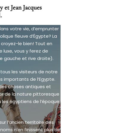
y et Jean Jacques
.
dans votre vie, d’emprunter
lique fleuve d’Égypte? La
, croyez-le bien! Tout en
 luxe, vous y ferez de
 gauche et rive droite).
us les visiteurs de notre
us importants de l’Egypte.
a des choses antiques et
er de la nature pittoresque
cu les égyptiens de l’époque
ur l’ancien territoire des
 noms n’en finissent plus de