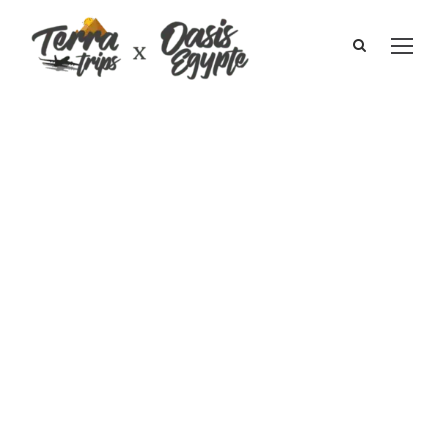
Circuit
touristique en
Egypte I la
famille Costa
2005