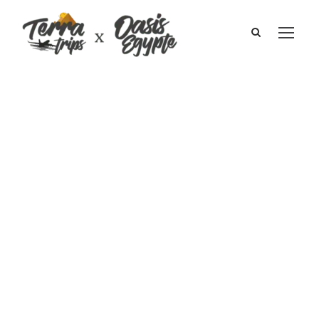
Circuit Egypte
touristique I
Dounia & la
famille
Décembre 2011